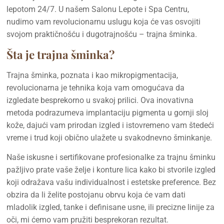
lepotom 24/7. U našem Salonu Lepote i Spa Centru,
nudimo vam revolucionarnu uslugu koja će vas osvojiti
svojom praktičnošću i dugotrajnošću – trajna šminka.
Šta je trajna šminka?
Trajna šminka, poznata i kao mikropigmentacija,
revolucionarna je tehnika koja vam omogućava da
izgledate besprekorno u svakoj prilici. Ova inovativna
metoda podrazumeva implantaciju pigmenta u gornji sloj
kože, dajući vam prirodan izgled i istovremeno vam štedeći
vreme i trud koji obično ulažete u svakodnevno šminkanje.
Naše iskusne i sertifikovane profesionalke za trajnu šminku
pažljivo prate vaše želje i konture lica kako bi stvorile izgled
koji odražava vašu individualnost i estetske preference. Bez
obzira da li želite postojanu obrvu koja će vam dati
mladolik izgled, tanke i definisane usne, ili precizne linije za
oči, mi ćemo vam pružiti besprekoran rezultat.