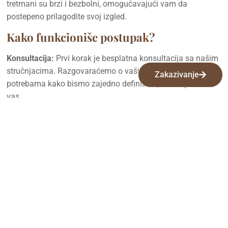
tretmani su brzi i bezbolni, omogućavajući vam da
postepeno prilagodite svoj izgled.
Kako funkcioniše postupak?
Konsultacija:
Prvi korak je besplatna konsultacija sa našim
stručnjacima. Razgovaraćemo o vašim željama i
Zakazivanje
potrebama kako bismo zajedno definisali pravi izgled za
vas.
Tretman:
Nakon što se dogovorimo o dizajnu i pigmentima,
pristupićemo tretmanu. Tokom tretmana koristimo sterilnu
opremu i vrhunske pigmente kako bismo postigli optimalne
rezultate.
Održavanje:
Nakon tretmana, pružićemo vam sve
informacije o održavanju trajne šminke kako biste se u
potpunosti brinuli o svom novom izgledu.
Osećajte se lepo i samouvereno svaki dan uz trajnu šminku