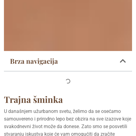
Brza navigacija
Trajna šminka
U današnjem užurbanom svetu, želimo da se osećamo
samouvereno i prirodno lepo bez obzira na sve izazove koje
svakodnevni život može da donese. Zato smo se posvetili
stvaranju iskustva koje će vam omogućiti da zračite