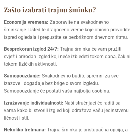
Zašto izabrati trajnu šminku?
Economija vremena:
Zaboravite na svakodnevno
šminkanje. Uštedite dragoceno vreme koje obično provodite
ispred ogledala i prepustite se bezbrižnom dnevnom ritmu.
Besprekoran izgled 24/7:
Trajna šminka će vam pružiti
svjež i prirodan izgled koji neće izbledeti tokom dana, čak ni
tokom fizičkih aktivnosti.
Samopouzdanje:
Svakodnevno budite spremni za sve
izazove i događaje bez brige o svom izgledu.
Samopouzdanje će postati vaša najbolja osobina.
Izražavanje individualnosti:
Naši stručnjaci će raditi sa
vama kako bi stvorili izgled koji odražava vašu jedinstvenu
ličnost i stil.
Nekoliko tretmana:
Trajna šminka je pristupačna opcija, a