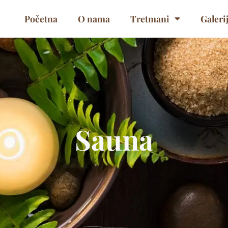
Početna
O nama
Tretmani
Galeri
Sauna