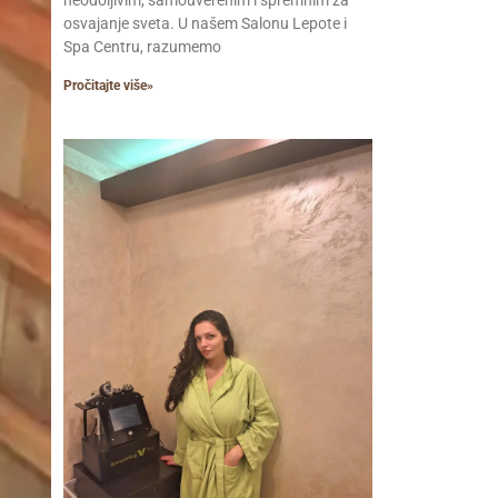
osvajanje sveta. U našem Salonu Lepote i
Spa Centru, razumemo
Pročitajte više»