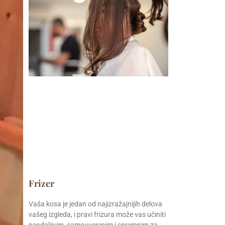
Frizer
Vaša kosa je jedan od najizražajnijih delova
vašeg izgleda, i pravi frizura može vas učiniti
neodoljivim, samouverenim i spremnim za