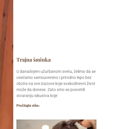
Trajna šminka
U današnjem užurbanom svetu, želimo da se
osećamo samouvereno i prirodno lepo bez
obzira na sve izazove koje svakodnevni život
može da donese. Zato smo se posvetili
stvaranju iskustva koje
Pročitajte više»