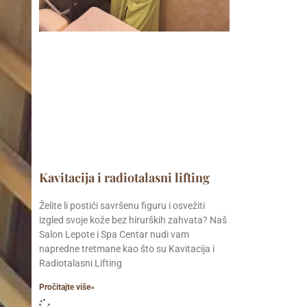
Kavitacija i radiotalasni lifting
Želite li postići savršenu figuru i osvežiti
izgled svoje kože bez hirurških zahvata? Naš
Salon Lepote i Spa Centar nudi vam
napredne tretmane kao što su Kavitacija i
Radiotalasni Lifting
Pročitajte više»