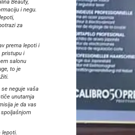
ina Beauty,
rmaciju i negu.
lepoti,
potrazi za
av prema lepoti i
pristupu i
šem salonu
ge, to je
iti.
 se neguje vaša
stiče unutarnja
isija je da vas
i spoljašnjom
lepoti.