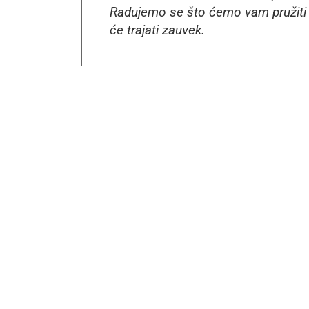
Radujemo se što ćemo vam pružiti 
će trajati zauvek.