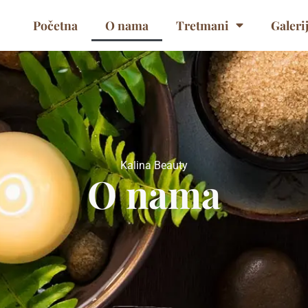
Početna
O nama
Tretmani
Galeri
Kalina Beauty
O nama