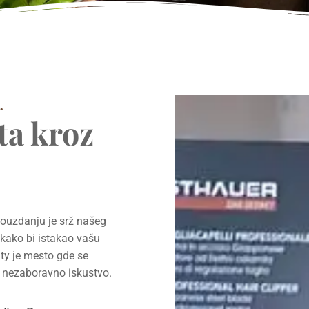
.
ota kroz
ouzdanju je srž našeg
 kako bi istakao vašu
uty je mesto gde se
je nezaboravno iskustvo.