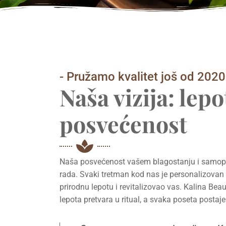
- Pružamo kvalitet još od 2020
Naša vizija: lep
posvećenost
Naša posvećenost vašem blagostanju i samop
rada. Svaki tretman kod nas je personalizovan
prirodnu lepotu i revitalizovao vas. Kalina Bea
lepota pretvara u ritual, a svaka poseta posta