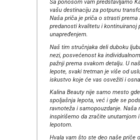
Sa ponosom vam predstavljamo Kal
vašu destinaciju za potpunu transfo
Naša priča je priča o strasti prema 
predanosti kvalitetu i kontinuiranoj 
unapređenjem.
Naš tim stručnjaka deli duboku ljub
nezi, posvećenost ka individualnom 
pažnji prema svakom detalju. U na
lepote, svaki tretman je više od uslu
iskustvo koje će vas osvežiti i osnaž
Kalina Beauty nije samo mesto gde
spoljašnja lepota, već i gde se pod
ravnoteža i samopouzdanje. Naša m
inspirišemo da zračite unutarnjom 
lepotom.
Hvala vam što ste deo naše priče o 